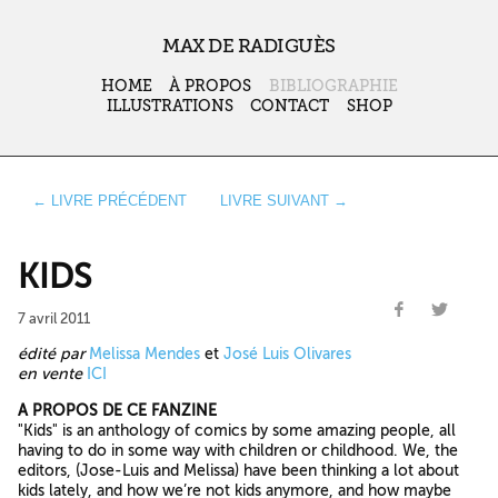
MAX DE RADIGUÈS
HOME
À PROPOS
BIBLIOGRAPHIE
ILLUSTRATIONS
CONTACT
SHOP
← LIVRE PRÉCÉDENT
LIVRE SUIVANT →
KIDS
7 avril 2011
édité par
Melissa Mendes
et
José Luis Olivares
en vente
ICI
A PROPOS DE CE FANZINE
"Kids" is an anthology of comics by some amazing people, all
having to do in some way with children or childhood. We, the
editors, (Jose-Luis and Melissa) have been thinking a lot about
kids lately, and how we’re not kids anymore, and how maybe