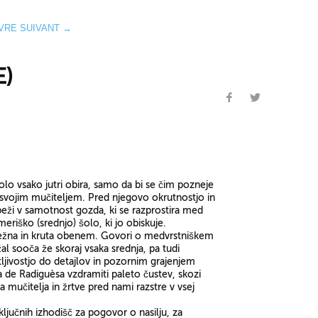
IVRE SUIVANT →
E)
olo vsako jutri obira, samo da bi se čim pozneje
 svojim mučiteljem. Pred njegovo okrutnostjo in
eži v samotnost gozda, ki se razprostira med
iško (srednjo) šolo, ki jo obiskuje.
nežna in kruta obenem. Govori o medvrstniškem
žal sooča že skoraj vsaka srednja, pa tudi
ljivostjo do detajlov in pozornim grajenjem
 de Radiguèsa vzdramiti paleto čustev, skozi
a mučitelja in žrtve pred nami razstre v vsej
jučnih izhodišč za pogovor o nasilju, za