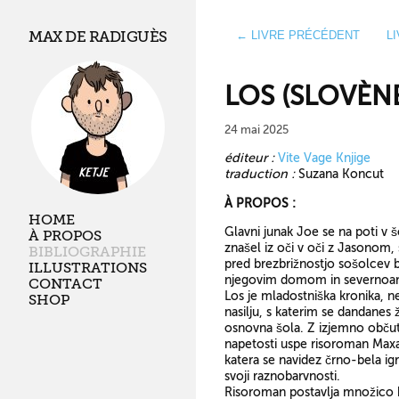
MAX DE RADIGUÈS
← LIVRE PRÉCÉDENT
L
LOS (SLOVÈN
24 mai 2025
éditeur :
Vite Vage Knjige
traduction :
Suzana Koncut
À PROPOS :
HOME
Glavni junak Joe se na poti v š
À PROPOS
znašel iz oči v oči z Jasonom,
BIBLIOGRAPHIE
pred brezbrižnostjo sošolcev b
ILLUSTRATIONS
njegovim domom in severnoamer
CONTACT
Los je mladostniška kronika, 
SHOP
nasilju, s katerim se dandanes 
osnovna šola. Z izjemno občut
napetosti uspe risoroman Maxa
katera se navidez črno-bela igr
svoji raznobarvnosti.
Risoroman postavlja množico kl